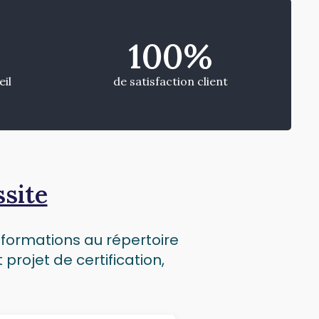
100
%
eil
de satisfaction client
ssite
e formations au répertoire
rojet de certification,