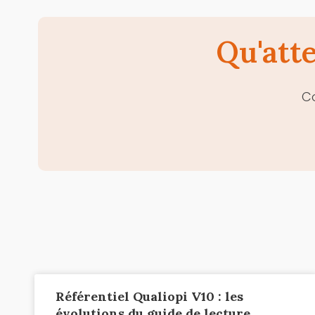
Qu'att
Co
Référentiel Qualiopi V10 : les
évolutions du guide de lecture