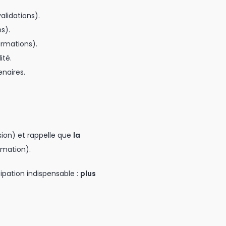
alidations).
s).
rmations).
ité.
enaires.
sion) et rappelle que
la
rmation).
cipation indispensable :
plus