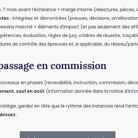
 7 mois avant l’échéance + marge interne (relectures, pièces, v
ntes
: intégrées et démontrées (preuves, décisions, amélioration
esoins marché + éléments d’impact (et pas seulement des affi
tences, évaluation, règles de jury, critères de réussite, traçabil
ures de contrôle des épreuves et, si applicable, du réseau/part
e passage en commission
ocessus en phases (recevabilité, instruction, commission, déci
ement, sauf en août
(information donnée dans la notice d’info
stratégie, gardez en tête que le rythme des instances rend l’anti
ubissez.