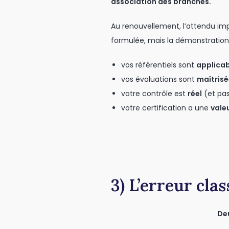
association des branches.
Au renouvellement, l’attendu impl
formulée, mais la démonstration
vos référentiels sont
applicab
vos évaluations sont
maîtrisé
votre contrôle est
réel
(et pas
votre certification a une
vale
3) L’erreur clas
Deu